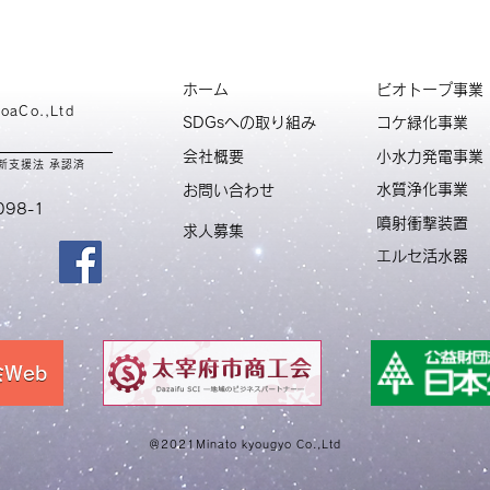
ホーム
ビオトープ事業
toaCo.,Ltd
SDGsへの取り組み
コケ緑化事業
会社概要
小水力発電事業
革新支援法 承認済
水質浄化事業
お問い合わせ
98-1
噴射衝撃装置
求人募集
エルセ活水器
Web
＠2021Minato kyougyo Co.,Ltd