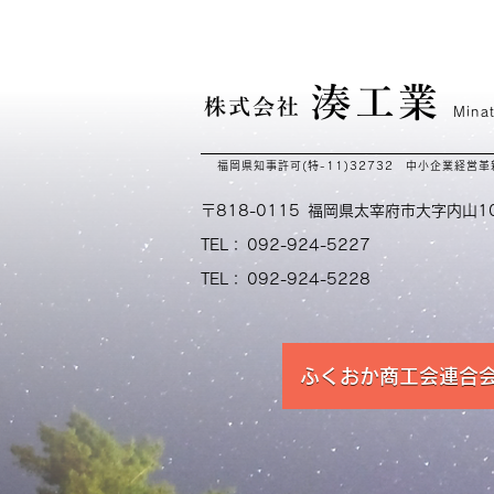
湊工業
株式会社
Mina
福岡県知事許可(特-11)32732 中小企業経営
〒818-0115
福岡県太宰府市大字内山10
TEL：
092-924-5227
TEL：
092-924-5228
ふくおか商工会連合会